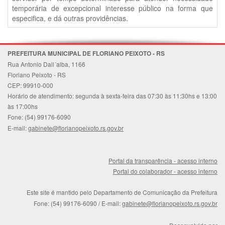
temporária de excepcional interesse público na forma que
especifica, e dá outras providências.
PREFEITURA MUNICIPAL DE FLORIANO PEIXOTO - RS
Rua Antonio Dall´alba, 1166
Floriano Peixoto - RS
CEP: 99910-000
Horário de atendimento: segunda à sexta-feira das 07:30 às 11:30hs e 13:00
às 17:00hs
Fone: (54) 99176-6090
E-mail:
gabinete@florianopeixoto.rs.gov.br
Portal da transparência - acesso interno
Portal do colaborador - acesso interno
Este site é mantido pelo Departamento de Comunicação da Prefeitura
Fone: (54) 99176-6090
/ E-mail:
gabinete@florianopeixoto.rs.gov.br