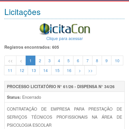
Licitações
Clique para acessar
Registros encontrados: 605
<<
<
1
2
3
4
5
6
7
8
9
10
11
12
13
14
15
16
>
>>
PROCESSO LICITATÓRIO N° 61/26 - DISPENSA N° 34/26
Status:
Encerrado
CONTRATAÇÃO DE EMPRESA PARA PRESTAÇÃO DE
SERVIÇOS TÉCNICOS PROFISSIONAIS NA ÁREA DE
PSICOLOGIA ESCOLAR