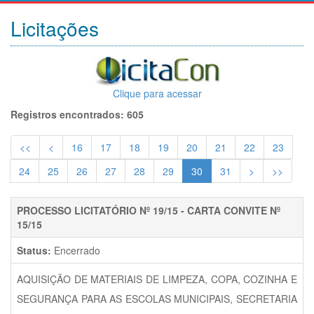
Licitações
Clique para acessar
Registros encontrados: 605
<<
<
16
17
18
19
20
21
22
23
24
25
26
27
28
29
30
31
>
>>
PROCESSO LICITATÓRIO Nº 19/15 - CARTA CONVITE Nº
15/15
Status:
Encerrado
AQUISIÇÃO DE MATERIAIS DE LIMPEZA, COPA, COZINHA E
SEGURANÇA PARA AS ESCOLAS MUNICIPAIS, SECRETARIA