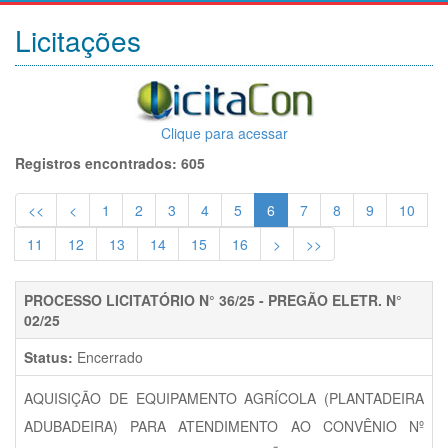
Licitações
Clique para acessar
Registros encontrados: 605
<<
<
1
2
3
4
5
6
7
8
9
10
11
12
13
14
15
16
>
>>
PROCESSO LICITATÓRIO N° 36/25 - PREGÃO ELETR. N°
02/25
Status:
Encerrado
AQUISIÇÃO DE EQUIPAMENTO AGRÍCOLA (PLANTADEIRA
ADUBADEIRA) PARA ATENDIMENTO AO CONVÊNIO Nº