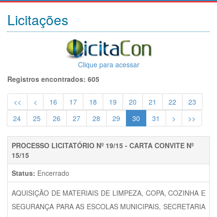
Licitações
Clique para acessar
Registros encontrados: 605
<<
<
16
17
18
19
20
21
22
23
24
25
26
27
28
29
30
31
>
>>
PROCESSO LICITATÓRIO Nº 19/15 - CARTA CONVITE Nº
15/15
Status:
Encerrado
AQUISIÇÃO DE MATERIAIS DE LIMPEZA, COPA, COZINHA E
SEGURANÇA PARA AS ESCOLAS MUNICIPAIS, SECRETARIA