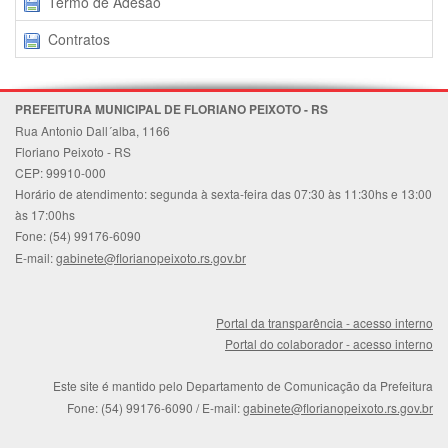
Termo de Adesão
Contratos
PREFEITURA MUNICIPAL DE FLORIANO PEIXOTO - RS
Rua Antonio Dall´alba, 1166
Floriano Peixoto - RS
CEP: 99910-000
Horário de atendimento: segunda à sexta-feira das 07:30 às 11:30hs e 13:00
às 17:00hs
Fone: (54) 99176-6090
E-mail:
gabinete@florianopeixoto.rs.gov.br
Portal da transparência - acesso interno
Portal do colaborador - acesso interno
Este site é mantido pelo Departamento de Comunicação da Prefeitura
Fone: (54) 99176-6090
/ E-mail:
gabinete@florianopeixoto.rs.gov.br