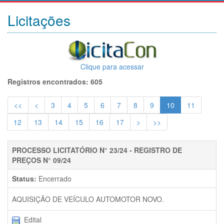
Licitações
Clique para acessar
Registros encontrados: 605
<<
<
3
4
5
6
7
8
9
10
11
12
13
14
15
16
17
>
>>
PROCESSO LICITATÓRIO N° 23/24 - REGISTRO DE
PREÇOS N° 09/24
Status:
Encerrado
AQUISIÇÃO DE VEÍCULO AUTOMOTOR NOVO.
Edital