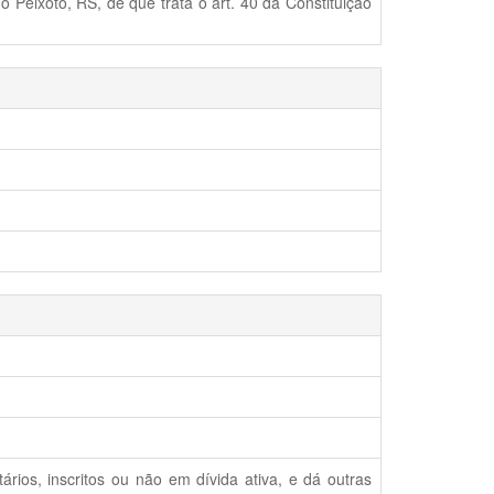
o Peixoto, RS, de que trata o art. 40 da Constituição
rios, inscritos ou não em dívida ativa, e dá outras