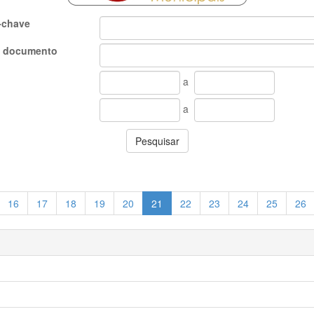
-chave
o documento
a
a
Pesquisar
16
17
18
19
20
21
22
23
24
25
26